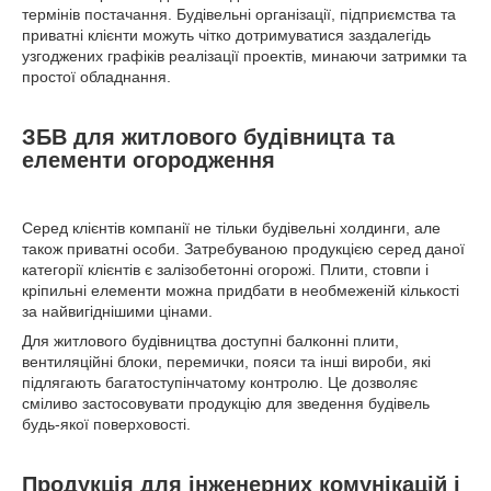
термінів постачання. Будівельні організації, підприємства та
приватні клієнти можуть чітко дотримуватися заздалегідь
узгоджених графіків реалізації проектів, минаючи затримки та
простої обладнання.
ЗБВ для житлового будівницта та
елементи огородження
Серед клієнтів компанії не тільки будівельні холдинги, але
також приватні особи. Затребуваною продукцією серед даної
категорії клієнтів є залізобетонні огорожі. Плити, стовпи і
кріпильні елементи можна придбати в необмеженій кількості
за найвигіднішими цінами.
Для житлового будівництва доступні балконні плити,
вентиляційні блоки, перемички, пояси та інші вироби, які
підлягають багатоступінчатому контролю. Це дозволяє
сміливо застосовувати продукцію для зведення будівель
будь-якої поверховості.
Продукція для інженерних комунікацій і