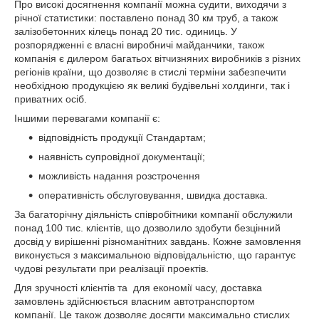
Про високі досягнення компанії можна судити, виходячи з
річної статистики: поставлено понад 30 км труб, а також
залізобетонних кілець понад 20 тис. одиниць. У
розпорядженні є власні виробничі майданчики, також
компанія є дилером багатьох вітчизняних виробників з різних
регіонів країни, що дозволяє в стислі терміни забезпечити
необхідною продукцією як великі будівельні холдинги, так і
приватних осіб.
Іншими перевагами компанії є:
відповідність продукції Стандартам;
наявність супровідної документації;
можливість надання розстрочення
оперативність обслуговування, швидка доставка.
За багаторічну діяльність співробітники компанії обслужили
понад 100 тис. клієнтів, що дозволило здобути безцінний
досвід у вирішенні різноманітних завдань. Кожне замовлення
виконується з максимальною відповідальністю, що гарантує
чудові результати при реалізації проектів.
Для зручності клієнтів та для економії часу, доставка
замовлень здійснюється власним автотранспортом
компанії. Це також дозволяє досягти максимально стислих