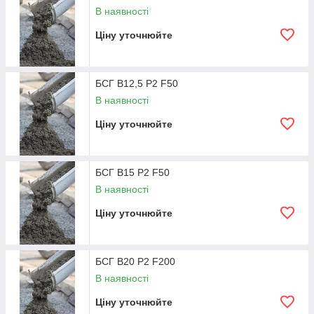
В наявності
П1 В20 F200 W6
840
самоскид
Ціну уточнюйте
П1 В25 F200 W6
873
самоскид
П1 В30 F200 W6
920
самоскид
БСГ В12,5 Р2 F50
В наявності
Бетон П2 (ОК 5-9 див.)
Ціну уточнюйте
П2 В7,5 F50
723
самоскид
БСГ В15 Р2 F50
П2 В12,5 F50
767
самоскид
В наявності
П2 В15 F50
798
самоскид
Ціну уточнюйте
П2 В20 F200 W6
860
самоскид
БСГ В20 Р2 F200
П2 В25 F200 W6
910
самоскид
В наявності
Ціну уточнюйте
П2 В30 F200 W6
969
самоскид