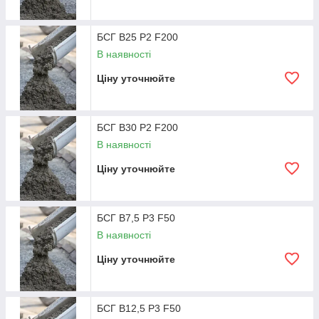
Бетон П3 (ОК 10-15 см)
БСГ В25 Р2 F200
В наявності
П3 В7,5 F50
744
міксер
Ціну уточнюйте
П3 В12,5 F50
771
міксер
П3 В15 F50
822
міксер
БСГ В30 Р2 F200
В наявності
П3 В20 F200 W6
885
міксер
Ціну уточнюйте
П3 В25 F200 W8
938
міксер
БСГ В7,5 Р3 F50
П3 В30 F200 W6
998
міксер
В наявності
Бетон П4 (ОК 16-20 див.)
Ціну уточнюйте
П4 В7,5 F50
787
міксер
БСГ В12,5 Р3 F50
П4 В12,5 F50
822
міксер