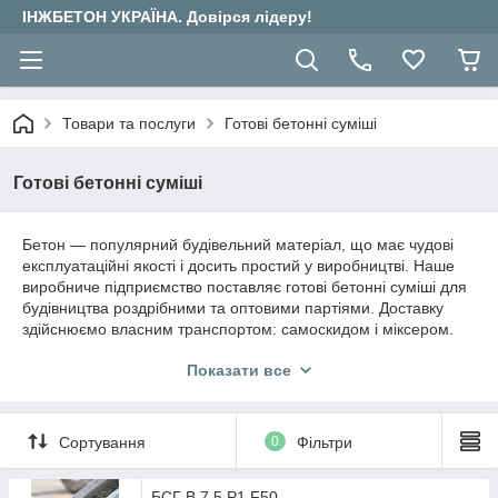
ІНЖБЕТОН УКРАЇНА. Довірся лідеру!
Товари та послуги
Готові бетонні суміші
Готові бетонні суміші
Бетон — популярний будівельний матеріал, що має чудові
експлуатаційні якості і досить простий у виробництві. Наше
виробниче підприємство поставляє готові бетонні суміші для
будівництва роздрібними та оптовими партіями. Доставку
здійснюємо власним транспортом: самоскидом і міксером.
Показати все
Якісні бетонні суміші для будівництва
Сортування
0
Фільтри
Існує кілька класів бетону, кожен з яких відповідає певній
сфері діяльності. У нас вас ви можете придбати готові
БСГ В 7,5 Р1 F50