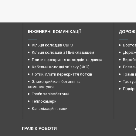
ІНЖЕНЕРНІ КОМУНІКАЦІЇ
ДОРОЖ
Кільця колодців ЄВРО
Бортов
Кільця колодців з ПЕ-вкладишем
Дорожн
Плити перекриття колодців та днища
Вироби
Кабельні колодці зв'язку (ККС)
Елемен
Лотки, плити перекриття лотків
Трамва
Зливоприймачі бетонні та
Тротуа
комплектуючі
Підпір
Труби залізобетонні
Теплокамери
Каналізаційні люки
ГРАФІК РОБОТИ