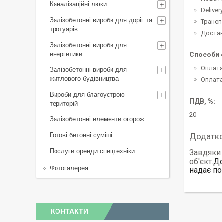
Каналізаційні люки
Deliver
Залізобетонні вироби для доріг та
Трансп
тротуарів
Доста
Залізобетонні вироби для
енергетики
Способи 
Оплата
Залізобетонні вироби для
житлового будівництва
Оплата
Вироби для благоустрою
ПДВ, %:
територій
20
Залізобетонні елементи огорож
Готові бетонні суміші
Послуги оренди спецтехніки
Завдяки 
об'єкт.
До
Фотогалерея
надає по
КОНТАКТИ