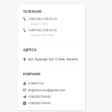
+380 (96) 578-05-05
відділ збуту
+380 (95) 578-05-05
відділ логістики
вул. Будіндустрії, 5, Київ, Україна
ІНЖБЕТОН
engbeton.tov@gmail.com
+380500704045
+380500704045