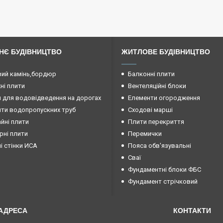
НЄ БУДІВНИЦТВО
ЖИТЛОВЕ БУДІВНИЦТВО
ий камінь,бордюр
Балконні плити
і плити
Вентеляційні блоки
 для водовідведення на дорогах
Елементи огородження
ти водопропускних труб
Сходові марші
йні плити
Плити перекриття
рні плити
Перемички
ні стінки ИСА
Пояса обв'язувальні
Сваї
Фундаментні блоки ФБС
Фундамент стрічковий