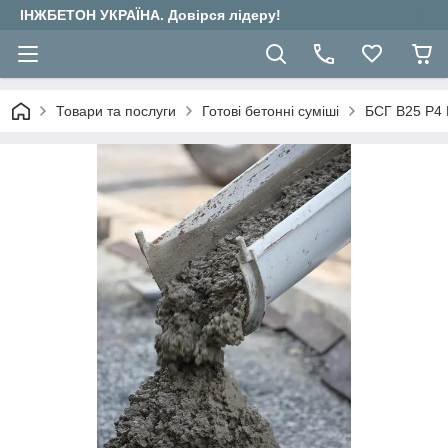
ІНЖБЕТОН УКРАЇНА. Довірся лідеру!
Товари та послуги
Готові бетонні суміші
БСГ В25 Р4