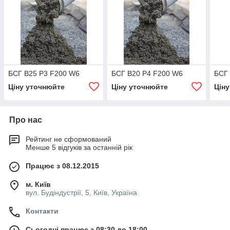
БСГ В25 Р3 F200 W6
БСГ В20 Р4 F200 W6
БСГ
Ціну уточнюйте
Ціну уточнюйте
Цін
Про нас
Рейтинг не сформований
Менше 5 відгуків за останній рік
Працює з 08.12.2015
м. Київ
вул. Будіндустрії, 5, Київ, Україна
Контакти
Сьогодні працює з 08:30 до 18:00