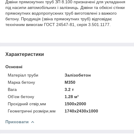
Дзвіни прямокутних труб ЗП 8.100 призначені для укладання
під насипи автомобільних і залізниць. Дзвіни та обкісні стінки
прямокутних водопропускних труб виготовлені з важкого
бетону. Продукція (звіна прямокутних труб) відповідає
технічним вимогам ГОСТ 24547-81, серія 3.501.1177.
Характеристики
Основні
Матеріал труби
Залізобетон
Марка бетону
М350
Вага
3.2 т
Об'єм бетону
1.28 м³
Прохідний отвір,мм
1500х2000
Геометричні розміри,мм
1740х2430х1000
Приховати