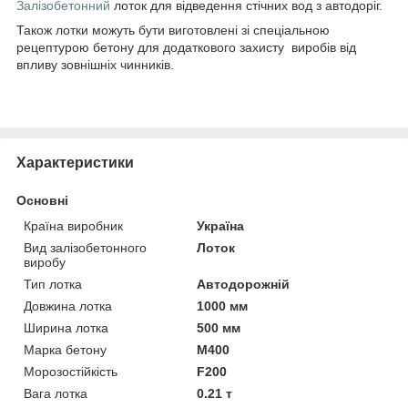
Залізобетонний
лоток для відведення стічних вод з автодоріг.
Також лотки можуть бути виготовлені зі спеціальною
рецептурою бетону для додаткового захисту виробів від
впливу зовнішніх чинників.
Характеристики
Основні
Країна виробник
Україна
Вид залізобетонного
Лоток
виробу
Тип лотка
Автодорожній
Довжина лотка
1000 мм
Ширина лотка
500 мм
Марка бетону
М400
Морозостійкість
F200
Вага лотка
0.21 т