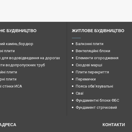
НЄ БУДІВНИЦТВО
ЖИТЛОВЕ БУДІВНИЦТВО
ий камінь,бордюр
Балконні плити
і плити
Вентеляційні блоки
 для водовідведення на дорогах
Елементи огородження
ти водопропускних труб
Сходові марші
йні плити
Плити перекриття
рні плити
Перемички
ні стінки ИСА
Пояса обв'язувальні
Сваї
Фундаментні блоки ФБС
Фундамент стрічковий