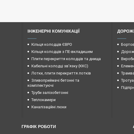
ІНЖЕНЕРНІ КОМУНІКАЦІЇ
ДОРОЖ
Кільця колодців ЄВРО
Бортов
Кільця колодців з ПЕ-вкладишем
Дорожн
Плити перекриття колодців та днища
Вироби
Кабельні колодці зв'язку (ККС)
Елемен
Лотки, плити перекриття лотків
Трамва
Зливоприймачі бетонні та
Тротуа
комплектуючі
Підпір
Труби залізобетонні
Теплокамери
Каналізаційні люки
ГРАФІК РОБОТИ