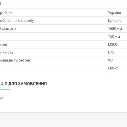
І
иробник
Україна
зобетонного виробу
Кришка
й діаметр
1680 мм
150 мм
тону
М200
ійкість
F75
оникність бетону
W4
680 кг
ЦІЯ ДЛЯ ЗАМОВЛЕННЯ
 ₴