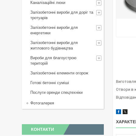
Каналізаційні люки
Залізобетонні вироби для доріг та
тротуарів
Залізобетонні вироби для
енергетики
Залізобетонні вироби для
житлового будівництва
Вироби для благоустрою
територій
Залізобетонні елементи огорож
Виготовля
Готові бетонні суміші
Отвори в 
Послуги оренди спецтехніки
Відповіда
Фотогалерея
ХАРАКТЕ
КОНТАКТИ