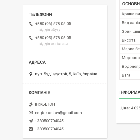
ОСНОВН
Країна в
Вид залі
+380 (96) 578-05-05
відділ збуту
Зовнішні
+380 (95) 578-05-05
Висота
відділ логістики
Марка бе
Морозост
Водонепр
вул. Будіндустрії, 5, Київ, Україна
Вага
ІНФОРМА
ІНЖБЕТОН
Ціна:
4 025
engbeton.tov@gmail.com
+380500704045
+380500704045