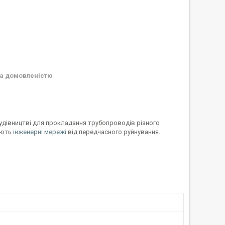
а домовленістю
удівництві для прокладання трубопроводів різного
ають
інженерні мережі
від передчасного руйнування.