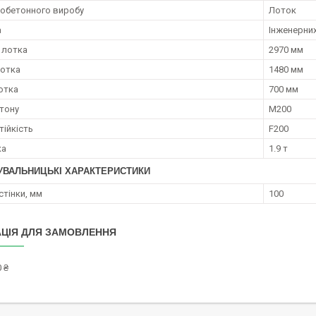
зобетонного виробу
Лоток
а
Інженерни
 лотка
2970 мм
отка
1480 мм
отка
700 мм
тону
М200
ійкість
F200
ка
1.9 т
УВАЛЬНИЦЬКІ ХАРАКТЕРИСТИКИ
стінки, мм
100
ЦІЯ ДЛЯ ЗАМОВЛЕННЯ
 ₴