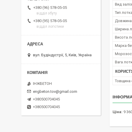
Вид залі
+380 (96) 578-05-05
Тип лотк
відділ збуту
Довжина
+380 (95) 578-05-05
відділ логістики
Ширина л
Висота л
Марка бе
Морозост
вул. Будіндустрії, 5, Київ, Україна
Вага лот
КОРИСТ
Товщина 
ІНЖБЕТОН
engbeton.tov@gmail.com
ІНФОРМА
+380500704045
+380500704045
Ціна:
9 360