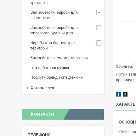
тротуарів
Залізобетонні вироби для
енергетики
Залізобетонні вироби для
житлового будівництва
Вироби для благоустрою
територій
Залізобетонні елементи огорож
Збірні зал
Готові бетонні суміші
Лотки зал
Послуги оренди спецтехніки
призначенн
Фотогалерея
ХАРАКТЕ
КОНТАКТИ
ОСНОВН
Країна в