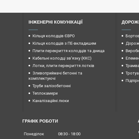
ІНЖЕНЕРНІ КОМУНІКАЦІЇ
ДОРОЖ
Кільця колодців ЄВРО
Бортов
Кільця колодців з ПЕ-вкладишем
Дорожн
Плити перекриття колодців та днища
Вироби
Кабельні колодці зв'язку (ККС)
Елемен
Лотки, плити перекриття лотків
Трамва
Зливоприймачі бетонні та
Тротуа
комплектуючі
Підпір
Труби залізобетонні
Теплокамери
Каналізаційні люки
ГРАФІК РОБОТИ
Понеділок
08:30
18:00