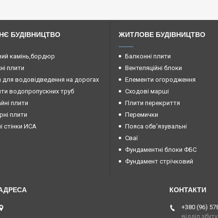
НЄ БУДІВНИЦТВО
ЖИТЛОВЕ БУДІВНИЦТВО
ий камінь,бордюр
Балконні плити
і плити
Вентеляційні блоки
 для водовідведення на дорогах
Елементи огородження
ти водопропускних труб
Сходові марші
йні плити
Плити перекриття
рні плити
Перемички
ні стінки ИСА
Пояса обв'язувальні
Сваї
Фундаментні блоки ФБС
Фундамент стрічковий
вул. Будіндустрії, 5, Київ, Україна
+380 (96) 57
відділ збуту