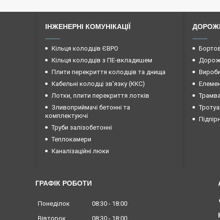
ІНЖЕНЕРНІ КОМУНІКАЦІЇ
ДОРОЖ
Кільця колодців ЄВРО
Бортов
Кільця колодців з ПЕ-вкладишем
Дорожн
Плити перекриття колодців та днища
Вироби
Кабельні колодці зв'язку (ККС)
Елемен
Лотки, плити перекриття лотків
Трамва
Зливоприймачі бетонні та
Тротуа
комплектуючі
Підпір
Труби залізобетонні
Теплокамери
Каналізаційні люки
ГРАФІК РОБОТИ
Понеділок
08:30
18:00
Вівторок
08:30
18:00