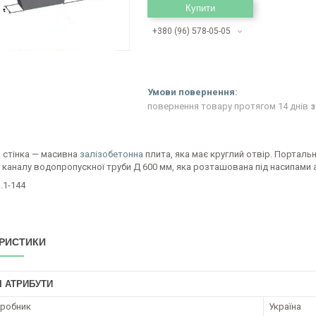
Купити
+380 (96) 578-05-05
повернення товару протягом 14 днів
з
 стінка — масивна
залізобетонна
плита, яка має круглий отвір. Портальні
каналу водопропускної труби Д 600 мм, яка розташована під насипами а
.1-144
РИСТИКИ
І АТРИБУТИ
иробник
Україна