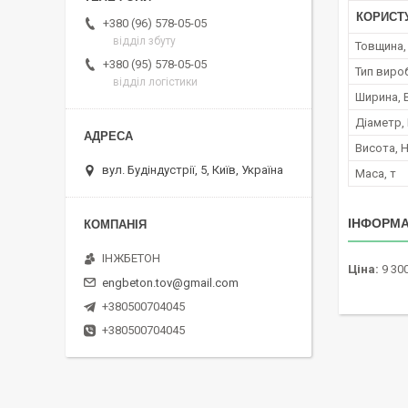
КОРИСТ
+380 (96) 578-05-05
відділ збуту
Товщина, 
+380 (95) 578-05-05
Тип вироб
відділ логістики
Ширина, 
Діаметр,
Висота, 
вул. Будіндустрії, 5, Київ, Україна
Маса, т
ІНФОРМА
ІНЖБЕТОН
Ціна:
9 300
engbeton.tov@gmail.com
+380500704045
+380500704045