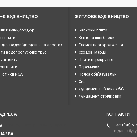
НЄ БУДІВНИЦТВО
ЖИТЛОВЕ БУДІВНИЦТВО
ий камінь,бордюр
Балконні плити
і плити
Вентеляційні блоки
 для водовідведення на дорогах
Елементи огородження
ти водопропускних труб
Сходові марші
йні плити
Плити перекриття
рні плити
Перемички
ні стінки ИСА
Пояса обв'язувальні
Сваї
Фундаментні блоки ФБС
Фундамент стрічковий
вул. Будіндустрії, 5, Київ, Україна
+380 (96) 57
відділ збуту