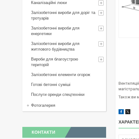
Каналізаційні люки
Залізобетонні вироби для доріг та
тротуарів
Залізобетонні вироби для
енергетики
Залізобетонні вироби для
житлового будівництва
Вироби для благоустрою
територій
Залізобетонні елементи огорож
Вентиляцій
Готові бетонні суміші
магістраль
Послуги оренди спецтехніки
Також ви 
Фотогалерея
ХАРАКТЕ
КОНТАКТИ