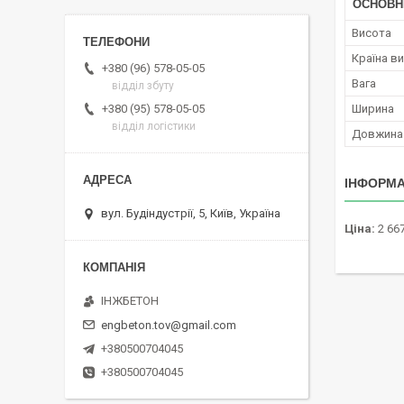
ОСНОВН
Висота
Країна в
+380 (96) 578-05-05
Вага
відділ збуту
Ширина
+380 (95) 578-05-05
відділ логістики
Довжина
ІНФОРМА
вул. Будіндустрії, 5, Київ, Україна
Ціна:
2 667
ІНЖБЕТОН
engbeton.tov@gmail.com
+380500704045
+380500704045