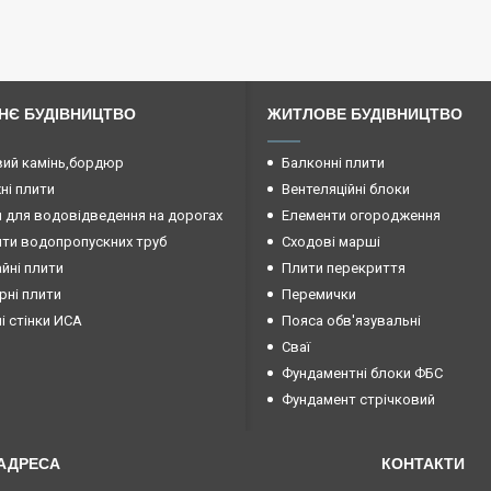
НЄ БУДІВНИЦТВО
ЖИТЛОВЕ БУДІВНИЦТВО
ий камінь,бордюр
Балконні плити
і плити
Вентеляційні блоки
 для водовідведення на дорогах
Елементи огородження
ти водопропускних труб
Сходові марші
йні плити
Плити перекриття
рні плити
Перемички
ні стінки ИСА
Пояса обв'язувальні
Сваї
Фундаментні блоки ФБС
Фундамент стрічковий