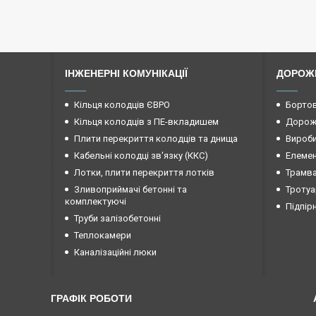
ІНЖЕНЕРНІ КОМУНІКАЦІЇ
ДОРОЖ
Кільця колодців ЄВРО
Бортов
Кільця колодців з ПЕ-вкладишем
Дорожн
Плити перекриття колодців та днища
Вироби
Кабельні колодці зв'язку (ККС)
Елемен
Лотки, плити перекриття лотків
Трамва
Зливоприймачі бетонні та
Тротуа
комплектуючі
Підпір
Труби залізобетонні
Теплокамери
Каналізаційні люки
ГРАФІК РОБОТИ