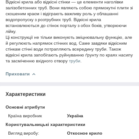
Відкісні крила або відкісні стінки — це елементи наголівки
залізобетонних труб. Вони являють собою прямокутні плити зі
скошеним краєм і відіграють важливу роль у облашанні
водопропуску з розтрубних труб. Відкісні крила
встановлюються до стінок порталу з обох боків, утворюючи
лійку.
Ці конструкції не тільки виконують зміцнювальну функцію, але
й регулюють напрямок стічних вод. Саме завдяки відкісним
стінкам стічні води потрапляють всередину труби. Також
відкісні крила запобігають руйнуванню ґрунту по краях насипу
та засміченню вхідного отвору
труби
.
Приховати
Характеристики
Основні атрибути
Країна виробник
Україна
Користувальницькі характеристики
Вигляд виробу:
Откосное крило