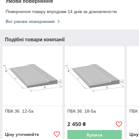
Умови повернення
Повернення товару впродовж 14 днів за домовленістю
Всі умови повернення
Подібні товари компанії
ПБК 36. 12-5а
ПБК 36. 18-5а
ПБК 
2 450
₴
Ціну уточнюйте
Цін
Купити