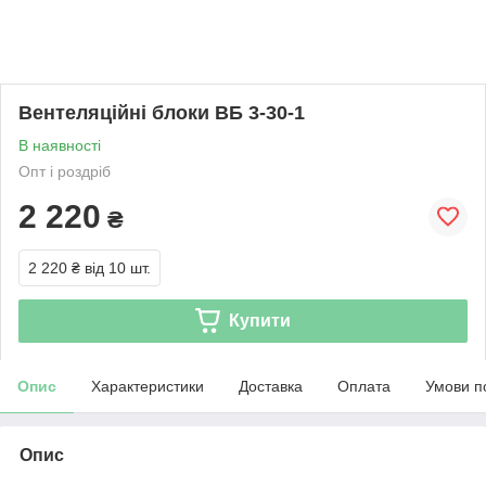
Вентеляційні блоки ВБ 3-30-1
В наявності
Опт і роздріб
2 220
₴
2 220 ₴
від 10 шт.
Купити
Опис
Характеристики
Доставка
Оплата
Умови п
Опис