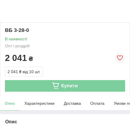
ВБ 3-28-0
В наявності
Опт і роздріб
2 041
₴
2 041 ₴
від 10 шт.
Купити
Опис
Характеристики
Доставка
Оплата
Умови п
Опис