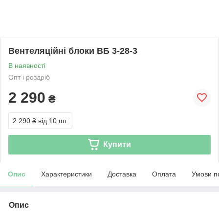
Вентеляційні блоки ВБ 3-28-3
В наявності
Опт і роздріб
2 290
₴
2 290 ₴
від 10 шт.
Купити
Опис
Характеристики
Доставка
Оплата
Умови п
Опис