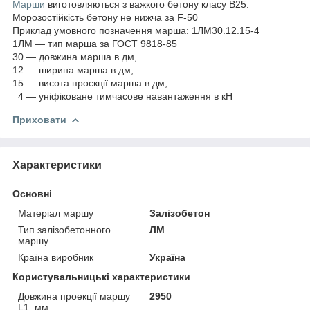
Марши
виготовляються з важкого бетону класу В25.
Морозостійкість бетону не нижча за F-50
Приклад умовного позначення марша: 1ЛМ30.12.15-4
1ЛМ — тип марша за ГОСТ 9818-85
30 — довжина марша в дм,
12 — ширина марша в дм,
15 — висота проєкції марша в дм,
4 — уніфіковане тимчасове навантаження в кН
Приховати
Характеристики
Основні
Матеріал маршу
Залізобетон
Тип залізобетонного
ЛМ
маршу
Країна виробник
Україна
Користувальницькі характеристики
Довжина проекції маршу
2950
L1, мм