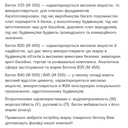
Бетон У25 (М 350) — характеризується високою міцністю, то
використовується: для плитних фундаментів
багатоповерховок, під час виробництва багато порожнистих
плит перекриття й балок, у монолітному будівництві, під час
виготовлення чаш для басейнів, дорожніх плит аеродромів,
під час будівництва будівель громадського та комерційного
значення.
Бетон В30 (М 400) — характеризується високою міцністю й
надійністю, що дає змогу використовувати цю марку в
будівництві об'єктів із високими вимогами безпеки: аквапарки,
криті басейни, торгові та розважальні комплекси. Аналогічна
сфера застосування та марки Бетона В35 (М 450).
Бетон В40 (М 500) і В45 (М 550) — у своєму складі мають
високий відсоток цементу, характеризуються високою
міцністю, використовуються в ЖБК конструкціях спеціального
призначення, гідротехнічному будівництві.
Второгенними характеристиками є: водонепроникність (W),
морозостійкість (F), рухливість (П). Бетон вибирається з його
марки (класу).
Правильно вибрати потрібну марку товарного бетону Вам
допоможуть фахівці нашої компанії!