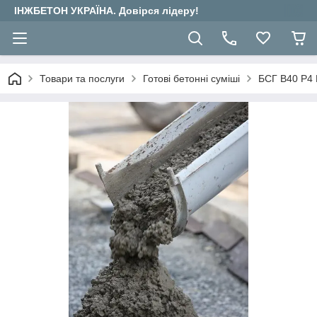
ІНЖБЕТОН УКРАЇНА. Довірся лідеру!
Товари та послуги
Готові бетонні суміші
БСГ В40 Р4