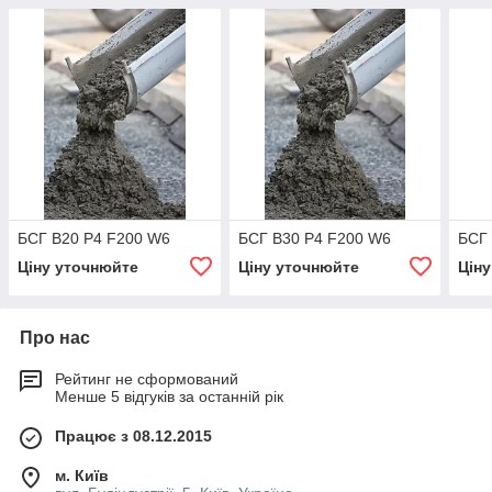
БСГ В20 Р4 F200 W6
БСГ В30 Р4 F200 W6
БСГ
Ціну уточнюйте
Ціну уточнюйте
Цін
Про нас
Рейтинг не сформований
Менше 5 відгуків за останній рік
Працює з 08.12.2015
м. Київ