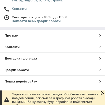
вул. Будіндустрії, 5, Київ, Україна
Контакти
Сьогодні працює з 00:00 до 13:00
Показати весь графік роботи
Про нас
Контакти
Доставка та оплата
Графік роботи
Повна версія сайту
Сайт створено на маркетплейсі
Prom.ua
Зараз компанія не може швидко обробляти замовлення та
повідомлення, оскільки за її графіком роботи сьогодні
вихідний. Вашу заявку буде оброблено найближчим
Політика конфіденційності