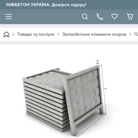
ІНЖБЕТОН УКРАЇНА. Довірся лідеру!
Товари та послуги
Залізобетонні елементи огорож
П