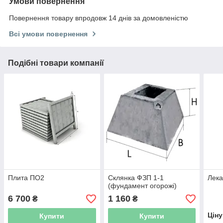
Умови повернення
Повернення товару впродовж 14 днів за домовленістю
Всі умови повернення
Подібні товари компанії
Плита ПО2
Склянка ФЗП 1-1
Лека
(фундамент огорожі)
6 700
1 160
₴
₴
Цін
Купити
Купити