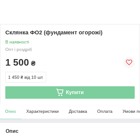
Склянка ФО2 (фундамент огорожі)
В наявності
Опт і роздріб
1 500
₴
1 450 ₴
від 10 шт.
Купити
Опис
Характеристики
Доставка
Оплата
Умови п
Опис