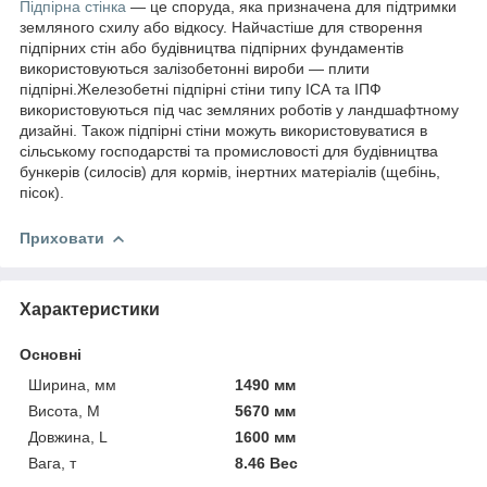
Підпірна стінка
— це споруда, яка призначена для підтримки
земляного схилу або відкосу. Найчастіше для створення
підпірних стін або будівництва підпірних фундаментів
використовуються залізобетонні вироби — плити
підпірні.Железобетні підпірні стіни типу ІСА та ІПФ
використовуються під час земляних роботів у ландшафтному
дизайні. Також підпірні стіни можуть використовуватися в
сільському господарстві та промисловості для будівництва
бункерів (силосів) для кормів, інертних матеріалів (щебінь,
пісок).
Приховати
Характеристики
Основні
Ширина, мм
1490 мм
Висота, М
5670 мм
Довжина, L
1600 мм
Вага, т
8.46 Вес