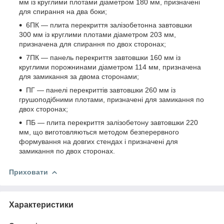
мм із круглими плотами діаметром 180 мм, призначені
для спирання на два боки;
6ПК — плита перекриття залізобетонна завтовшки
300 мм із круглими плотами діаметром 203 мм,
призначена для спирання по двох сторонах;
7ПК — панель перекриття завтовшки 160 мм із
круглими порожнинами діаметром 114 мм, призначена
для замикання за двома сторонами;
ПГ — панелі перекриттів завтовшки 260 мм із
грушоподібними плотами, призначені для замикання по
двох сторонах;
ПБ — плита перекриття залізобетону завтовшки 220
мм, що виготовляються методом безперервного
формування на довгих стендах і призначені для
замикання по двох сторонах.
Приховати
Характеристики