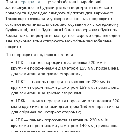
Плити
перекриття
— це залізобетонні вироби, які
застосовуються в будівництві для перекриття нижнього
поверху та відповідно слугують підлогою для верхнього.
Також варто зазначити універсальність плит перекриття,
оскільки вони знайшли своє застосування як у котеджному
будівництві, так і в будівництві багатоповерхових будівель.
Кожна плита перекриття монтується окремо одна від одної,
але водночас вони створюють монолітне залізобелене
покриття.
Пліт перекриття поділяють на типи:
1ПК — панель перекриття завтовшки 220 мм із
круглими порожнинами діаметром 159 мм. призначена
для замикання за двома сторонами;
1ПКТ — панель перекриттів завтовшки 220 мм із
круглими порожнинами діаметром 159 мм. призначена
для замикання за трьома сторонами;
1ПКК — плита перекриття порожниста завтовшки 220
мм із круглими плотами діаметром 159 мм. призначена
для спірання по чотирьох сторонах;
2ПК — панель порожниста завтовшки 220 мм із
круглими порожнинами діаметром 140 мм, призначена
для замикання за двома сторонами;