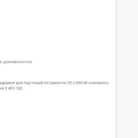
а домовленістю
ладнання для
підстанцій
потужністю 35 х 500 кВ основного
я 3.407-102.