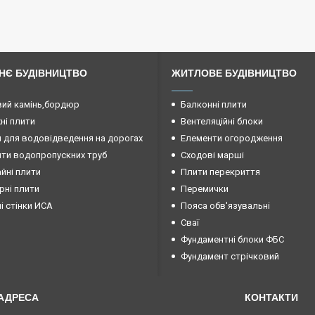
НЄ БУДІВНИЦТВО
ЖИТЛОВЕ БУДІВНИЦТВО
ий камінь,бордюр
Балконні плити
і плити
Вентеляційні блоки
 для водовідведення на дорогах
Елементи огородження
ти водопропускних труб
Сходові марші
йні плити
Плити перекриття
рні плити
Перемички
ні стінки ИСА
Пояса обв'язувальні
Сваї
Фундаментні блоки ФБС
Фундамент стрічковий