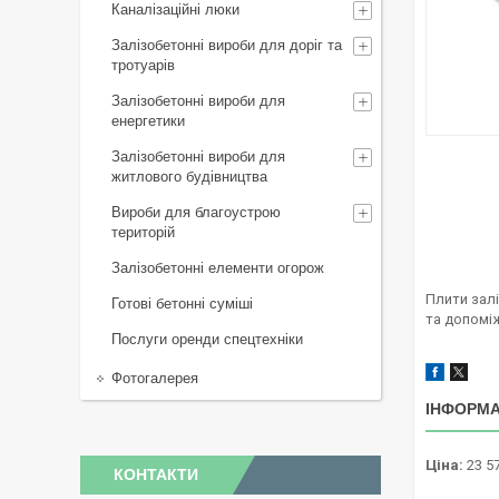
Каналізаційні люки
Залізобетонні вироби для доріг та
тротуарів
Залізобетонні вироби для
енергетики
Залізобетонні вироби для
житлового будівництва
Вироби для благоустрою
територій
Залізобетонні елементи огорож
Плити зал
Готові бетонні суміші
та допоміж
Послуги оренди спецтехніки
Фотогалерея
ІНФОРМА
Ціна:
23 57
КОНТАКТИ