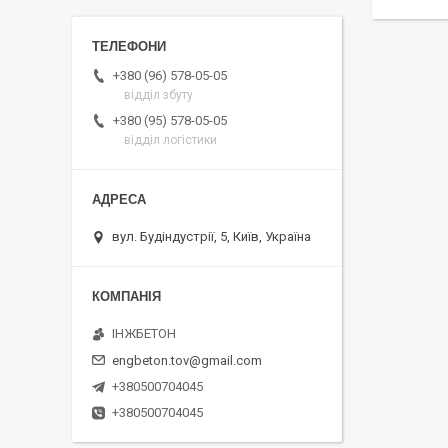
+380 (96) 578-05-05
відділ збуту
+380 (95) 578-05-05
відділ логістики
вул. Будіндустрії, 5, Київ, Україна
ІНЖБЕТОН
engbeton.tov@gmail.com
+380500704045
+380500704045