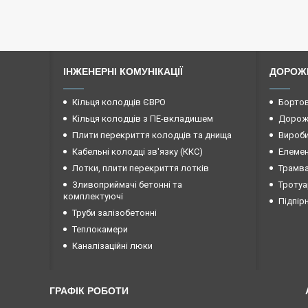
ІНЖЕНЕРНІ КОМУНІКАЦІЇ
ДОРОЖ
Кільця колодців ЄВРО
Бортов
Кільця колодців з ПЕ-вкладишем
Дорожн
Плити перекриття колодців та днища
Вироби
Кабельні колодці зв'язку (ККС)
Елемен
Лотки, плити перекриття лотків
Трамва
Зливоприймачі бетонні та
Тротуа
комплектуючі
Підпір
Труби залізобетонні
Теплокамери
Каналізаційні люки
ГРАФІК РОБОТИ