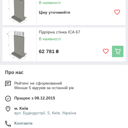
В наявності
0
0
0
Ціну уточнюйте
ІСА-77
767
148
200
950
500
13,21
ІПФ-77
0
0
0
ІСА-80
800
148
200
950
500
13,95
ІПФ-80
Підпірна стінка ІСА 67
0
0
0
В наявності
62 781
₴
Про нас
Рейтинг не сформований
Менше 5 відгуків за останній рік
Працює з 08.12.2015
м. Київ
вул. Будіндустрії, 5, Київ, Україна
Контакти