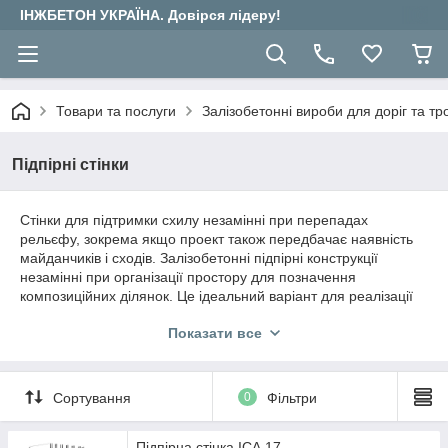
ІНЖБЕТОН УКРАЇНА. Довірся лідеру!
Товари та послуги
Залізобетонні вироби для доріг та тр
Підпірні стінки
Стінки для підтримки схилу незамінні при перепадах
рельєфу, зокрема якщо проект також передбачає наявність
майданчиків і сходів. Залізобетонні підпірні конструкції
незамінні при організації простору для позначення
композиційних ділянок. Це ідеальний варіант для реалізації
проектів будь-якої складності.
Показати все
Елементи опори складаються з фундаменту, тіла конструкції
та водовідведення. При розрахунку технічних характеристик
майбутніх виробів враховуються наступні фактори:
Сортування
0
Фільтри
навантаження на лицьову частину, тиск ґрунту, власна вага
елемента. Ідеальне співвідношення цих параметрів дозволяє
створити довговічне зміцнення для самих складних рельєфів.
Підпірна стінка ІСА 17