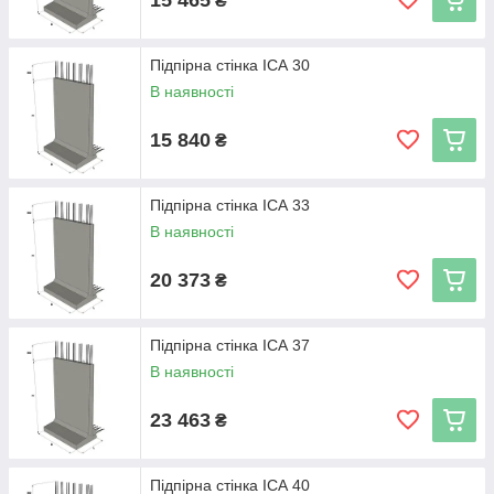
₴
Стенки для поддержки склона
Підпірна стінка ІСА 30
Компания «Инжбетон Украина» специализируется на
производстве железобетонных подпорных стенок для
В наявності
поддержки склона. Продукция соответствует ГОСТу и
высочайшим международным стандартам, что позволяет ее
15 840
₴
задействовать для реализации различных дизайнерских
проектов. Стоимость изделий является весьма приемлемой.
Продажа осуществляется оптом и в розницу.
Підпірна стінка ІСА 33
В наявності
20 373
₴
Підпірна стінка ІСА 37
В наявності
23 463
₴
Підпірна стінка ІСА 40