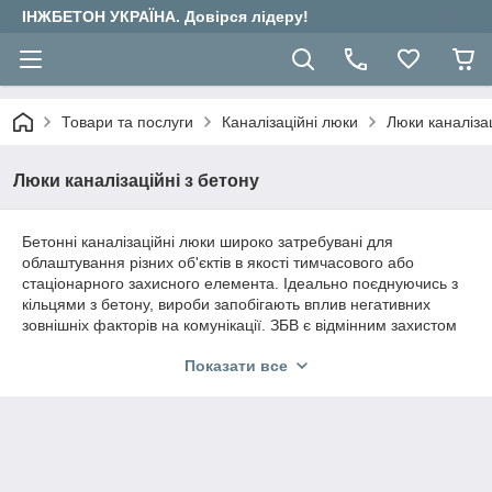
ІНЖБЕТОН УКРАЇНА. Довірся лідеру!
Товари та послуги
Каналізаційні люки
Люки каналізац
Люки каналізаційні з бетону
Бетонні каналізаційні люки широко затребувані для
облаштування різних об'єктів в якості тимчасового або
стаціонарного захисного елемента. Ідеально поєднуючись з
кільцями з бетону, вироби запобігають вплив негативних
зовнішніх факторів на комунікації. ЗБВ є відмінним захистом
від обвалів, просідання грунту, а також несанкціонованого
Показати все
доступу сторонніх осіб.
Компанія «Инжбетон Україна» пропонує великий вибір
виробів, відповідних ГОСТу, а також найвищим міжнародним
стандартам. Продукція придатна для оснащення зливових,
дренажних, водостічних каналізацій.