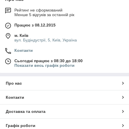
довільного зміщення. В асортименті продукції також
представлений каналізаційні ЗБВ, утворюють герметичне
Рейтинг не сформований
з'єднання з кільцями.
Менше 5 відгуків за останній рік
Всі найменування каталогу доступні оптом і в роздріб за
Працює з 08.12.2015
найпривабливішими цінами. Можливе виготовлення моделей
за індивідуальними розмірами замовника з необхідними
м. Київ
технічними характеристиками.
вул. Будіндустрії, 5, Київ, Україна
Контакти
Сьогодні працює з 08:30 до 18:00
Показати весь графік роботи
Про нас
Контакти
Доставка та оплата
Графік роботи