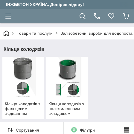
ІНЖБЕТОН УКРАЇНА. Довірся лідеру!
Товари та послуги
Залізобетонні вироби для водопостача
Кільця колодязів
Кільця колодязів з
Кільця колодязів з
фальцевим
поліетиленовим
з'єднанням
вкладишем
Сортування
0
Фільтри