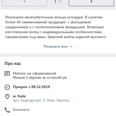
1
/ 2
Реализуем железобетонные кольца колодцев. В наличии
более 40 наименований продукции: с фальцевым
соединением и с полиэтиленовым вкладышем. Возможно
изготовление колец с индивидуальными особенностями,
параметрами под заказ. Широкий выбор изделий высокого
качества и надежности. Наша ж/б продукция изготавливается
Показати все
на современном оборудовании и соответствует требованиям
ГОСТа.
Про нас
Фальцевое соединение и
полиэтиленовый вкладыш колец
Рейтинг не сформований
Менше 5 відгуків за останній рік
Працює з 08.12.2015
Реализуемые кольца колодцев разделены на две группы:
• с фальцевым соединением;
м. Київ
вул. Будіндустрії, 5, Київ, Україна
• з поліетиленовим вкладишем.
Первые могут похвастаться длительным сроком
Контакти
эксплуатации, высокой скоростью монтажа и устойчивостью.