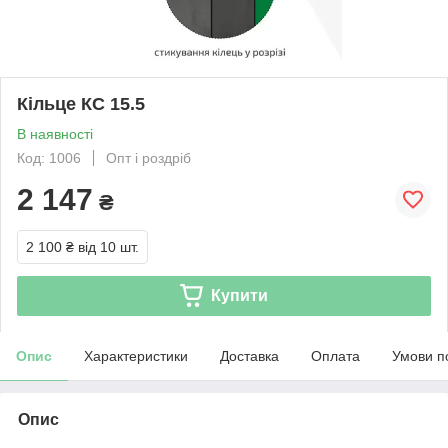
Кільце КС 15.5
В наявності
Код: 1006
Опт і роздріб
2 147
₴
2 100 ₴
від 10 шт.
Купити
Опис
Характеристики
Доставка
Оплата
Умови п
Опис