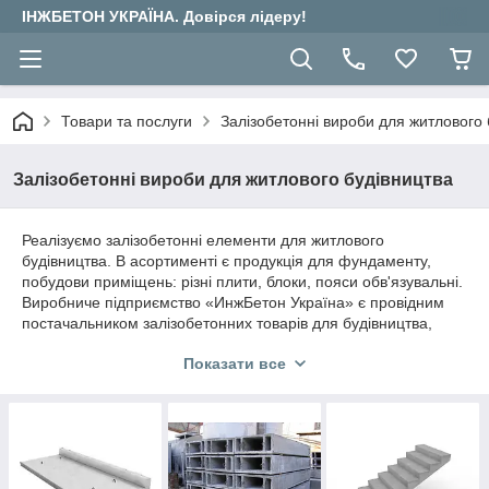
ІНЖБЕТОН УКРАЇНА. Довірся лідеру!
Товари та послуги
Залізобетонні вироби для житлового 
Залізобетонні вироби для житлового будівництва
Реалізуємо залізобетонні елементи для житлового
будівництва. В асортименті є продукція для фундаменту,
побудови приміщень: різні плити, блоки, пояси обв'язувальні.
Виробниче підприємство «ИнжБетон Україна» є провідним
постачальником залізобетонних товарів для будівництва,
тому наші клієнти можуть не сумніватися в якості, надійності,
Показати все
адекватної вартості придбаних виробів.
Вироби для будівництва житлових
приміщень, фундаменту