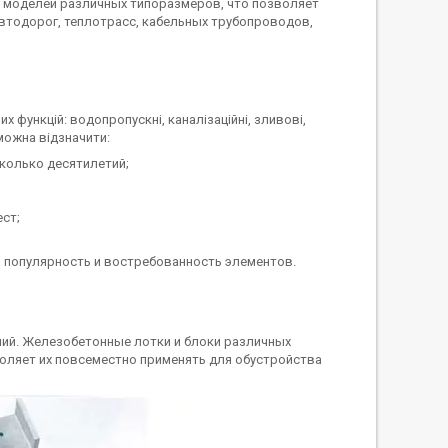
 моделей различных типоразмеров, что позволяет
втодорог, теплотрасс, кабельных трубопроводов,
 функцій: водопропускні, каналізаційні, зливові,
можна відзначити:
колько десятилетий;
ст;
я популярность и востребованность элементов.
ий. Железобетонные лотки и блоки различных
оляет их повсеместно применять для обустройства