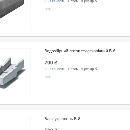
В наявності
Оптом і в роздріб
8005
Водозбірний лоток телоскопічний Б-6
700 ₴
В наявності
Оптом і в роздріб
8006
Блок укріплень Б-8