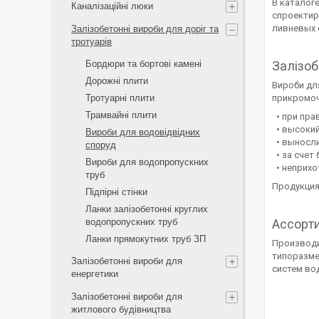
В каталог
Каналізаційні люки
спроектир
ливневых 
Залізобетонні вироби для доріг та
тротуарів
Бордюри та бортові камені
Залізоб
Дорожні плити
Вироби для
Тротуарні плити
прикромочн
Трамвайні плити
• при пра
• высокий
Вироби для водовідвідних
• выносли
споруд
• за счет
Вироби для водопропускних
• неприхо
труб
Продукция
Підпірні стінки
Ланки залізобетонні круглих
водопропускних труб
Ассорт
Ланки прямокутних труб ЗП
Производи
типоразме
Залізобетонні вироби для
систем во
енергетики
Залізобетонні вироби для
житлового будівництва