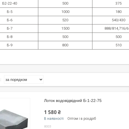
Б2-22-40
500
375
Б-5
1000
180
Б-6
520
540/430
Б-7
1500
888/814,716/6
Б-8
500
500
Б-9
800
510
Лоток водовідвідний Б-1-22-75
1 580 ₴
В наявності
Оптом і в роздріб
8003