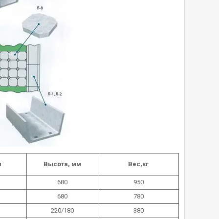
м
Высота, мм
Вес,кг
680
950
680
780
220/180
380