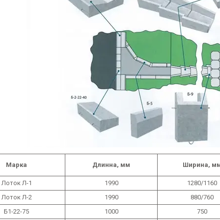
Марка
Длинна, мм
Ширина, м
Лоток Л-1
1990
1280/1160
Лоток Л-2
1990
880/760
Б1-22-75
1000
750