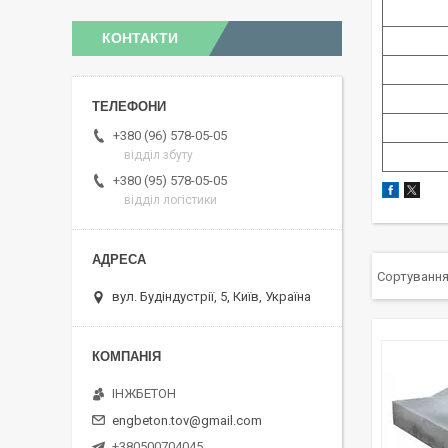
КОНТАКТИ
+380 (96) 578-05-05
відділ збуту
+380 (95) 578-05-05
відділ логістики
вул. Будіндустрії, 5, Київ, Україна
ІНЖБЕТОН
engbeton.tov@gmail.com
+380500704045