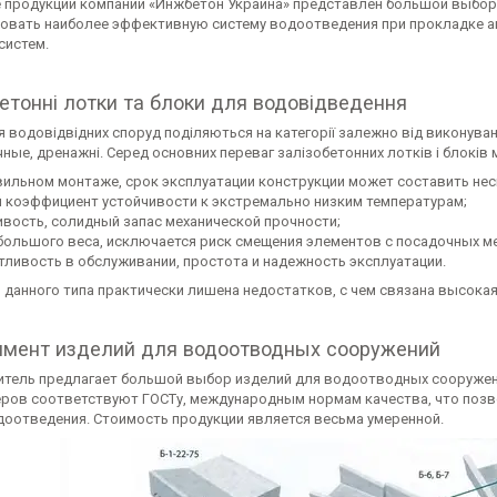
е продукции компании «Инжбетон Украина» представлен большой выбор
овать наиболее эффективную систему водоотведения при прокладке а
систем.
етонні лотки та блоки для водовідведення
 водовідвідних споруд поділяються на категорії залежно від виконуваних
ые, дренажні. Серед основних переваг залізобетонних лотків і блоків 
вильном монтаже, срок эксплуатации конструкции может составить нес
 коэффициент устойчивости к экстремально низким температурам;
вость, солидный запас механической прочности;
 большого веса, исключается риск смещения элементов с посадочных ме
тливость в обслуживании, простота и надежность эксплуатации.
 данного типа практически лишена недостатков, с чем связана высока
имент изделий для водоотводных сооружений
тель предлагает большой выбор изделий для водоотводных сооружен
ров соответствуют ГОСТу, международным нормам качества, что позв
доотведения. Стоимость продукции является весьма умеренной.