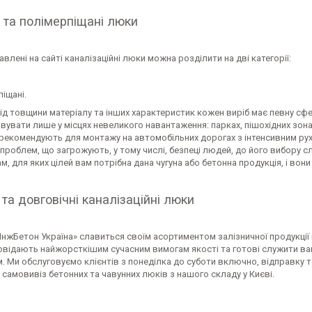
 та полімерпіщані люки
авлені на сайті каналізаційні люки можна розділити на дві категорії:
іщані.
ід товщини матеріалу та інших характеристик кожен виріб має певну сф
увати лише у місцях невеликого навантаження: парках, пішохідних зонах
їх рекомендують для монтажу на автомобільних дорогах з інтенсивним р
проблем, що загрожують, у тому числі, безпеці людей, до його вибору 
м, для яких цілей вам потрібна дана чугуна або бетонна продукція, і во
 та довговічні каналізаційні люки
ІнжБетон Україна» славиться своїм асортиментом залізничної продукції 
овідають найжорсткішим сучасним вимогам якості та готові служити вам
 Ми обслуговуємо клієнтів з понеділка до суботи включно, відправку т
амовивіз бетонних та чавунних люків з нашого складу у Києві.