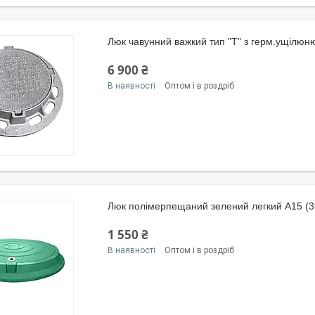
Люк чавунний важкий тип "Т" з герм.ущілюн
6 900 ₴
В наявності
Оптом і в роздріб
Люк полімерпещаний зелений легкий А15 (3
1 550 ₴
В наявності
Оптом і в роздріб