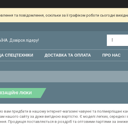
лення та повідомлення, оскільки за її графіком роботи сьогодні вихід
НА. Довірся лідеру!
А СПЕЦТЕХНІКИ
ДОСТАВКА ТА ОПЛАТА
ПРО НАС
ІЗАЦІЙНІ ЛЮКИ
 вам придбати в нашому інтернет-магазині чавунні та полімерпіщані кан
ам нашого сайту за дуже вигідною вартістю. Є моделі легких, середніх 
ня. Продукція поставляється в роздріб та оптовими партіями за знижен