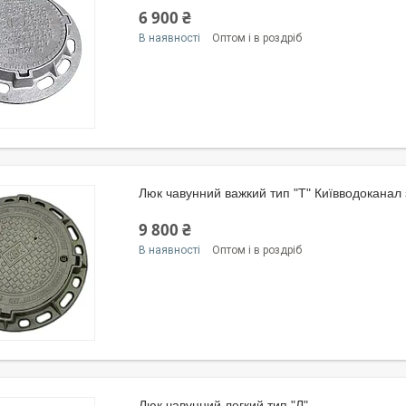
6 900 ₴
В наявності
Оптом і в роздріб
Люк чавунний важкий тип "Т" Київводоканал з
9 800 ₴
В наявності
Оптом і в роздріб
Люк чавунний легкий тип "Л"