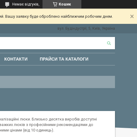
Немає відгуків,
Кошик
ний. Вашу заявку буде оброблено найближчим робочим днем.
вул. Будіндустрії, 5, Київ, Україна
КОНТАКТИ
ПРАЙСИ ТА КАТАЛОГИ
алізаційні люки. Близько десятка виробів доступні
і важких люків з професійними рекомендаціями до
ими цінами (від 10 одиниць).