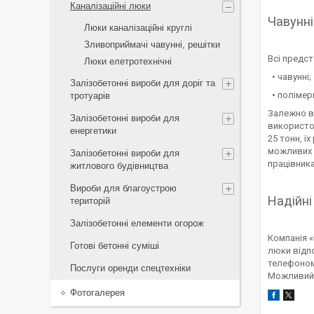
Каналізаційні люки
Чавунні
Люки каналізаційні круглі
Зливоприймачі чавунні, решітки
Всі предст
Люки елетротехнічні
• чавунні;
Залізобетонні вироби для доріг та
• полімерп
тротуарів
Залежно в
Залізобетонні вироби для
використов
енергетики
25 тонн, 
можливих 
Залізобетонні вироби для
працівника
житлового будівництва
Вироби для благоустрою
Надійні
територій
Залізобетонні елементи огорож
Компанія «
Готові бетонні суміші
люки відп
телефоном.
Послуги оренди спецтехніки
Можливий с
Фотогалерея