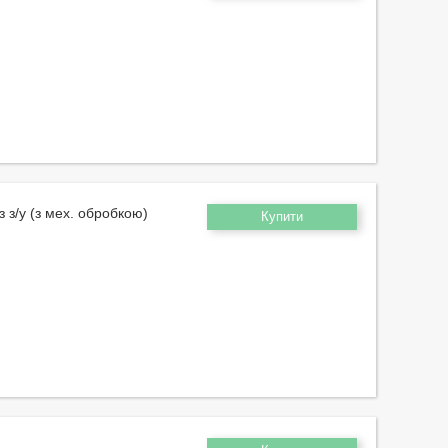
 з/у (з мех. обробкою)
Купити