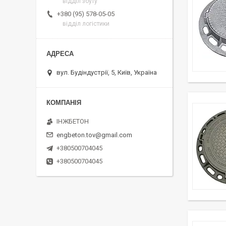
відділ збуту
+380 (95) 578-05-05
відділ логістики
вул. Будіндустрії, 5, Київ, Україна
ІНЖБЕТОН
engbeton.tov@gmail.com
+380500704045
+380500704045