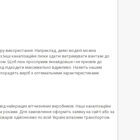
еру використання. Наприклад, деякі моделі можна
.Інші каналізаційні люки здатні витримувати вантажі до
ухом. Щоб люк прослужив якнайдовше і не призвів до
слід підходити максимально вдумливо. Назвіть нашим
ни порадять виріб з оптимальними характеристиками.
від найкращих вітчизняних виробників. Наші каналізаційні
 роками. Для замовлення оформіть заявку на сайті або за
оварів здійснюємо по всій Україні власним транспортом.