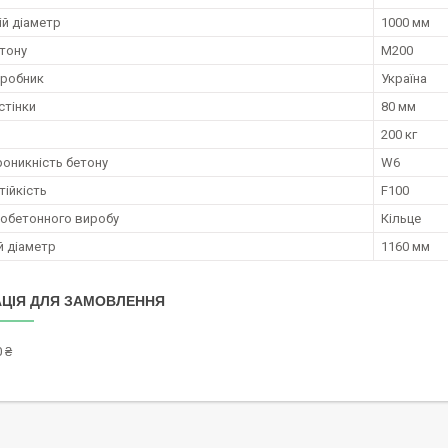
ій діаметр
1000 мм
тону
М200
иробник
Україна
стінки
80 мм
200 кг
оникність бетону
W6
ійкість
F100
зобетонного виробу
Кільце
й діаметр
1160 мм
ЦІЯ ДЛЯ ЗАМОВЛЕННЯ
 ₴