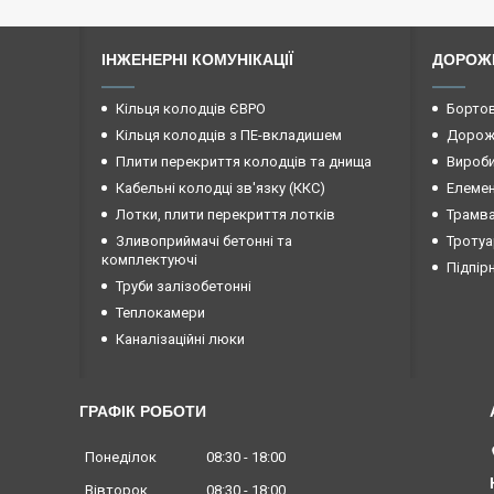
ІНЖЕНЕРНІ КОМУНІКАЦІЇ
ДОРОЖ
Кільця колодців ЄВРО
Бортов
Кільця колодців з ПЕ-вкладишем
Дорожн
Плити перекриття колодців та днища
Вироби
Кабельні колодці зв'язку (ККС)
Елемен
Лотки, плити перекриття лотків
Трамва
Зливоприймачі бетонні та
Тротуа
комплектуючі
Підпір
Труби залізобетонні
Теплокамери
Каналізаційні люки
ГРАФІК РОБОТИ
Понеділок
08:30
18:00
Вівторок
08:30
18:00