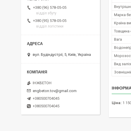
Внутрішн
+380 (96) 578-05-05
відділ збуту
Марка бе
+380 (95) 578-05-05
Країна в
відділ логістики
Товщина 
Вага
Водонепр
вул. Будіндустрії, 5, Київ, Україна
Морозост
Вид залі
Зовнішні
ІНЖБЕТОН
ІНФОРМА
engbeton.tov@gmail.com
+380500704045
Ціна:
1 150
+380500704045