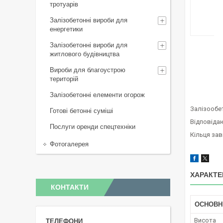
тротуарів
Залізобетонні вироби для
енергетики
Залізобетонні вироби для
житлового будівництва
Вироби для благоустрою
територій
Залізобетонні елементи огорож
Залізообе
Готові бетонні суміші
Відповідаю
Послуги оренди спецтехніки
Кільця зав
Фотогалерея
ХАРАКТЕ
КОНТАКТИ
ОСНОВН
Висота