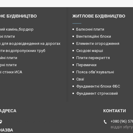
НЄ БУДІВНИЦТВО
ЖИТЛОВЕ БУДІВНИЦТВО
ий камінь,бордюр
Балконні плити
і плити
Вентеляційні блоки
 для водовідведення на дорогах
Елементи огородження
ти водопропускних труб
Сходові марші
йні плити
Плити перекриття
рні плити
Перемички
ні стінки ИСА
Пояса обв'язувальні
Сваї
Фундаментні блоки ФБС
Фундамент стрічковий
вул. Будіндустрії, 5, Київ, Україна
+380 (96) 57
відділ збуту