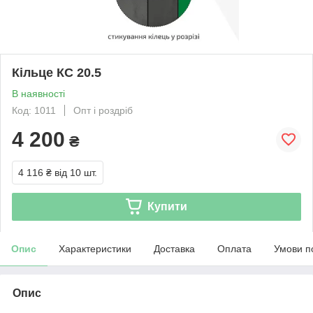
Кільце КС 20.5
В наявності
Код: 1011
Опт і роздріб
4 200
₴
4 116 ₴
від 10 шт.
Купити
Опис
Характеристики
Доставка
Оплата
Умови п
Опис