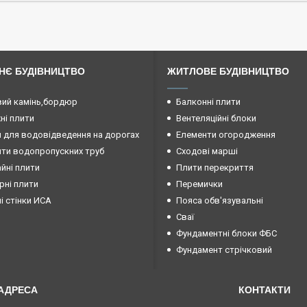
НЄ БУДІВНИЦТВО
ЖИТЛОВЕ БУДІВНИЦТВО
ий камінь,бордюр
Балконні плити
і плити
Вентеляційні блоки
 для водовідведення на дорогах
Елементи огородження
ти водопропускних труб
Сходові марші
йні плити
Плити перекриття
рні плити
Перемички
ні стінки ИСА
Пояса обв'язувальні
Сваї
Фундаментні блоки ФБС
Фундамент стрічковий