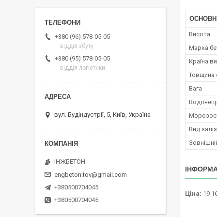
ОСНОВН
Висота
+380 (96) 578-05-05
відділ збуту
Марка бе
+380 (95) 578-05-05
Країна в
відділ логістики
Товщина 
Вага
Водонепр
вул. Будіндустрії, 5, Київ, Україна
Морозост
Вид залі
Зовнішні
ІНЖБЕТОН
ІНФОРМА
engbeton.tov@gmail.com
+380500704045
Ціна:
19 16
+380500704045