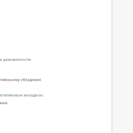
а домовленістю
опейському обладнанні.
іетиленовою вкладкою
.
ання