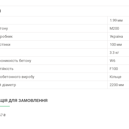
І
1.99 мм
тону
М200
иробник
Україна
стінки
100 мм
3.3 кг
оникність бетону
W6
ійкість
F100
зобетонного виробу
Кільце
й діаметр
2200 мм
ЦІЯ ДЛЯ ЗАМОВЛЕННЯ
7 ₴