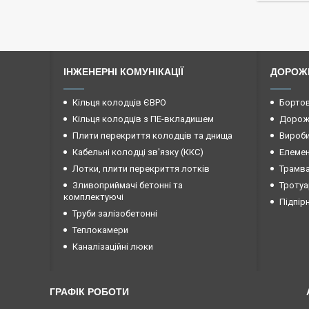
ІНЖЕНЕРНІ КОМУНІКАЦІЇ
ДОРОЖ
Кільця колодців ЄВРО
Бортов
Кільця колодців з ПЕ-вкладишем
Дорожн
Плити перекриття колодців та днища
Вироби
Кабельні колодці зв'язку (ККС)
Елемен
Лотки, плити перекриття лотків
Трамва
Зливоприймачі бетонні та
Тротуа
комплектуючі
Підпір
Труби залізобетонні
Теплокамери
Каналізаційні люки
ГРАФІК РОБОТИ