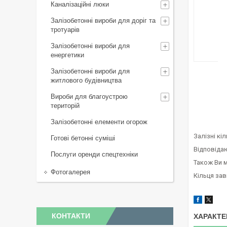
Каналізаційні люки
Залізобетонні вироби для доріг та
тротуарів
Залізобетонні вироби для
енергетики
Залізобетонні вироби для
житлового будівництва
Вироби для благоустрою
територій
Залізобетонні елементи огорож
Залізні к
Готові бетонні суміші
Відповіда
Послуги оренди спецтехніки
Також Ви м
Фотогалерея
Кільця за
КОНТАКТИ
ХАРАКТЕ