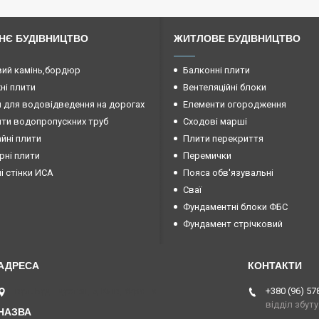
НЄ БУДІВНИЦТВО
ЖИТЛОВЕ БУДІВНИЦТВО
ий камінь,бордюр
Балконні плити
і плити
Вентеляційні блоки
 для водовідведення на дорогах
Елементи огородження
ти водопропускних труб
Сходові марші
йні плити
Плити перекриття
рні плити
Перемички
ні стінки ИСА
Пояса обв'язувальні
Сваї
Фундаментні блоки ФБС
Фундамент стрічковий
вул. Будіндустрії, 5, Київ, Україна
+380 (96) 57
відділ збуту