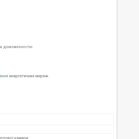
а домовленістю
ення
енергетичних мереж.
еплової камери