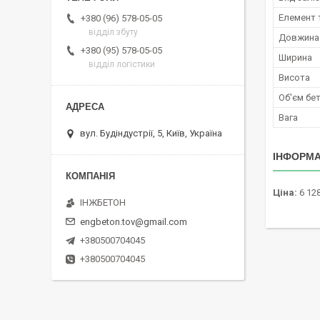
Елемент 
+380 (96) 578-05-05
відділ збуту
Довжина
+380 (95) 578-05-05
Ширина
відділ логістики
Висота
Об'єм бе
Вага
вул. Будіндустрії, 5, Київ, Україна
ІНФОРМА
Ціна:
6 128
ІНЖБЕТОН
engbeton.tov@gmail.com
+380500704045
+380500704045