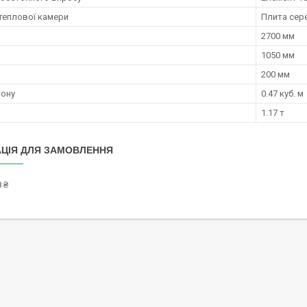
теплової камери
Плита сер
2700 мм
1050 мм
200 мм
тону
0.47 куб. м
1.17 т
ЦІЯ ДЛЯ ЗАМОВЛЕННЯ
 ₴