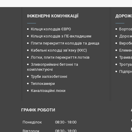
ІНЖЕНЕРНІ КОМУНІКАЦІЇ
ДОРОЖ
Кільця колодців ЄВРО
Бортов
Кільця колодців з ПЕ-вкладишем
Дорожн
Плити перекриття колодців та днища
Вироби
Кабельні колодці зв'язку (ККС)
Елемен
Лотки, плити перекриття лотків
Трамва
Зливоприймачі бетонні та
Тротуа
комплектуючі
Підпір
Труби залізобетонні
Теплокамери
Каналізаційні люки
ГРАФІК РОБОТИ
Понеділок
08:30
18:00
Вівторок
08:30
18:00