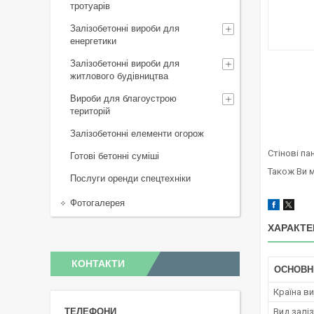
тротуарів
Залізобетонні вироби для
енергетики
Залізобетонні вироби для
житлового будівництва
Вироби для благоустрою
територій
Залізобетонні елементи огорож
Стінові па
Готові бетонні суміші
Також Ви 
Послуги оренди спецтехніки
Фотогалерея
ХАРАКТЕ
КОНТАКТИ
ОСНОВН
Країна в
Вид залі