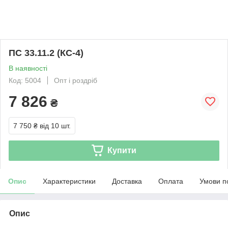
ПС 33.11.2 (КС-4)
В наявності
Код: 5004
Опт і роздріб
7 826
₴
7 750 ₴
від 10 шт.
Купити
Опис
Характеристики
Доставка
Оплата
Умови п
Опис