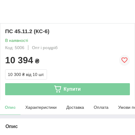
ПС 45.11.2 (КС-6)
В наявності
Код: 5006
Опт і роздріб
10 394
₴
10 300 ₴
від 10 шт.
Купити
Опис
Характеристики
Доставка
Оплата
Умови п
Опис