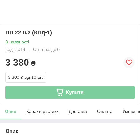
ПП 22.6.2 (КПд-1)
В наявності
Код: 5014
Опт і роздріб
3 380
₴
3 300 ₴
від 10 шт.
Купити
Опис
Характеристики
Доставка
Оплата
Умови п
Опис