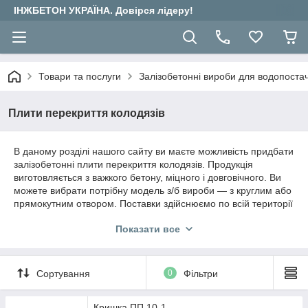
ІНЖБЕТОН УКРАЇНА. Довірся лідеру!
Товари та послуги
Залізобетонні вироби для водопостача
Плити перекриття колодязів
В даному розділі нашого сайту ви маєте можливість придбати
залізобетонні плити перекриття колодязів. Продукція
виготовляється з важкого бетону, міцного і довговічного. Ви
можете вибрати потрібну модель з/б вироби — з круглим або
прямокутним отвором. Поставки здійснюємо по всій території
України власним транспортом. Можливий самовивіз в Києві.
Показати все
Залізобетонні плити перекриття
колодязів
Сортування
0
Фільтри
Кришка ПП 10-1